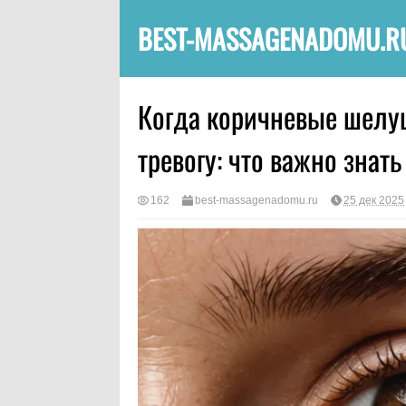
BEST-MASSAGENADOMU.R
Когда коричневые шелу
тревогу: что важно знать
162
best-massagenadomu.ru
25 дек 2025