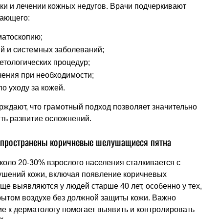
ки и лечении кожных недугов. Врачи подчеркивают
чающего:
матоскопию;
й и системных заболеваний;
етологических процедур;
чения при необходимости;
о уходу за кожей.
ждают, что грамотный подход позволяет значительно
ть развитие осложнений.
аспространены коричневые шелушащиеся пятна
оло 20-30% взрослого населения сталкивается с
шений кожи, включая появление коричневых
е выявляются у людей старше 40 лет, особенно у тех,
крытом воздухе без должной защиты кожи. Важно
е к дерматологу помогает выявить и контролировать