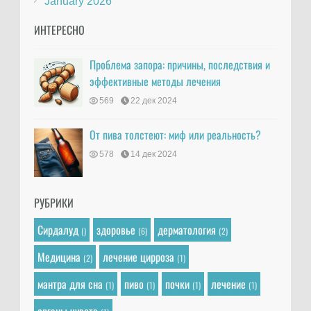
January 2026
ИНТЕРЕСНО
Проблема запора: причины, последствия и
эффективные методы лечения
569
22 дек 2024
От пива толстеют: миф или реальность?
578
14 дек 2024
РУБРИКИ
Сирдалуд
здоровье
дерматология
()
(6)
(2)
Медицина
лечение цирроза
(2)
(1)
мантра для сна
пиво
почки
лечение
(1)
(1)
(1)
(1)
органы чувств