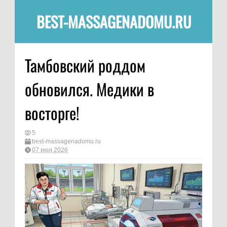
BEST-MASSAGENADOMU.RU
Тамбовский роддом
обновился. Медики в
восторге!
5
best-massagenadomu.ru
07 июл 2026