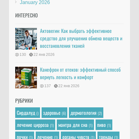
January 2026
ИНТЕРЕСНО
Актовегин: Как выбрать эффективное
средство для улучшения обмена веществ и
восстановления тканей
130
22 янв 2026
Канефрон от отеков: эффективный способ
вернуть легкость и комфорт
137
22 янв 2026
РУБРИКИ
Сирдалуд
здоровье
дерматология
()
(6)
(2)
лечение цирроза
мантра для сна
пиво
(1)
(1)
(1)
почки
лечение
органы чувств
тренды
(1)
(1)
(1)
(1)